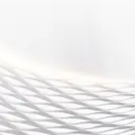
严格的监管环境和市场竞争。然而，凭借其强大的平台优
市场依然能够获得一席之地。随着大陆市场对在线娱乐需
游戏体验和提高服务质量，逐渐赢得了越来越多玩家的青
台有着巨大的潜力。随着互联网技术和移动支付的普及，
机制，提升玩家的娱乐体验。同时，平台还可以结合大数
，为玩家提供更精准的游戏体验和更高的获胜机会。
乐平台还能够扩大在大陆市场的影响力，吸引更多的国际
合，AG百家乐平台有望在未来成为大陆市场上的领先娱
新的玩法，在大陆市场逐渐占据了一席之地。通过丰富的
户体验，平台成功吸引了大量玩家的关注。在游戏技巧方
提高玩家的获胜几率，而对游戏规则的熟悉和对趋势的把