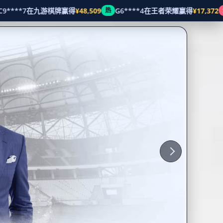
洽CMP冠军体育
陆市场获胜