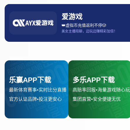
文章摘要：B体育作为全球领先的体育科
流。随着数字化技术的快速迭代，B体育
深度变革，同时推动全球体育资源的整合
球化布局以及产业生态构建四个方面的实
赛体验、优化运动表现、拓展体育市场，
阐述，本文不仅呈现了B体育引领体育科
的未来方向和潜在机遇。
1、科技创新驱动体育
B体育以科技创新为核心动力，致力于推
联网技术，B体育不仅提升了运动员的训
智能化设备和精准的数据分析，使运动训
在运动员训练方面，B体育通过可穿戴设
动轨迹，为教练提供精准的训练反馈。这
运动损伤的风险，为运动员职业生涯延长