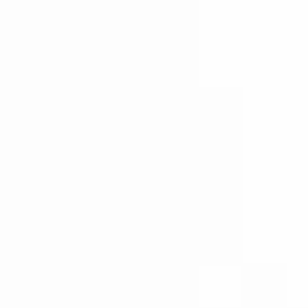
赛事组织同样受益于科技创新。B体育应
众可以在家中身临其境地感受比赛氛围。
术数据，并优化赛程安排，提高赛事运作
2、数字化变革重塑产
随着数字化浪潮的推进，B体育通过数字
播、运动数据管理和粉丝互动，还拓展至
首先，B体育借助数字平台，将传统体育
高清直播、赛事回放和多视角分析，观众
丝参与度。
其次，数据化运营成为B体育数字化战略
掌握用户行为、运动偏好和消费习惯，从
产业的数字化盈利模式。