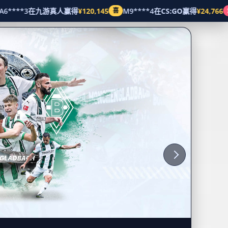
洽CMP冠军体育
化发展趋势