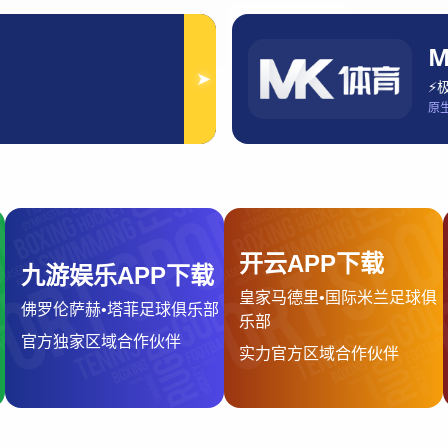
技平台，正以前所未有的创新能力引领未来体育发展的潮
通过智能化、数据化和互联化的手段，实现了体育产业的
与共享。本文将围绕B体育在科技创新、数字化转型、全
践和成就展开分析，深入探讨其如何通过前沿技术提升观
并推动体育与科技、文化的融合发展。通过对这些趋势的
技创新的战略思路，也揭示了数字化时代下体育产业发展
升级
动体育产业的全面升级。通过人工智能、大数据分析和物
练效率，还为赛事组织和观众体验带来了革命性的改变。
练和比赛策略更加科学化和个性化。
备实时监测运动员的生理数据，如心率、肌肉疲劳度和运
种基于数据的训练模式大幅提升了训练效率，同时降低了
提供了技术保障。