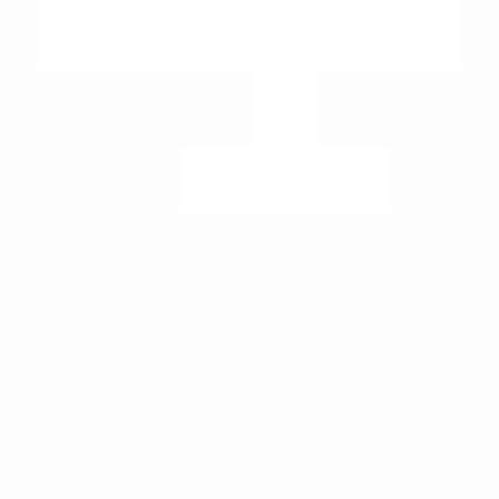
定制。B体育通过算法推荐和智能交互，为不同用户提供
更加多元化和个性化，同时推动体育文化的广泛传播和深