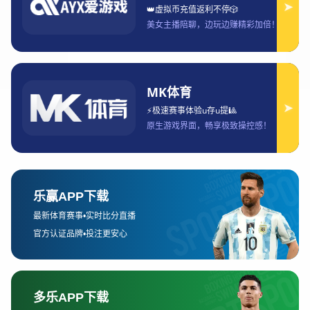
个重要市场。在这片充满潜力的土地上，电竞已成为
许多人生活的一部分，尤其是英雄联盟这一经典游戏
的比赛，吸引了大量观众和玩家的关注。文章从四个
方面详细剖析了马来西亚电竞文化的特点，包括电竞
产业的崛起、玩家社群的特点、赛事观看的习惯，以
及英雄联盟在本地的影响力。通过这些内容的探讨，
本文力图为读者呈现出马来西亚电竞文化与英雄联盟
赛事观看习惯的深刻内涵，了解这一现象的社会背景
和未来发展趋势。
1、马来西亚电竞产业的崛起
近年来，马来西亚的电竞产业迅速崛起，成为东南亚
地区一个重要的市场。随着网络基础设施的改善和互
联网渗透率的提升，越来越多的年轻人开始接触和参
与电子竞技。英雄联盟作为其中的代表性游戏，其赛
事在本地拥有庞大的观众基础。在马来西亚，电竞赛