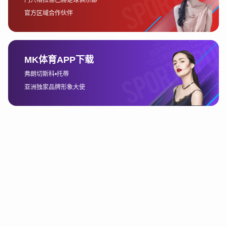
化层面产生了深远影响。
2、马来西亚玩家社群的特点
马来西亚的电竞玩家社群具有鲜明的多元文化特征。
由于马来西亚是一个多民族国家，华人、马来人、印
度人等不同文化背景的人群在电竞社群中交汇，这种
文化的多样性也反映在游戏的社交互动和比赛中。玩
家们通过游戏与来自不同民族和文化背景的对手和朋
友互动，增进了彼此的理解和交流。
此外，马来西亚的玩家普遍具有较高的热情和竞技精
神。英雄联盟作为一款强调团队合作和个人技术的游
戏，吸引了大量的本地玩家参与。许多年轻玩家视电
竞为一种职业发展途径，而不仅仅是消遣娱乐。在电
竞赛事中，玩家们不仅展示个人技艺，还通过团队配
合和战术布局展现出极高的竞技水平。