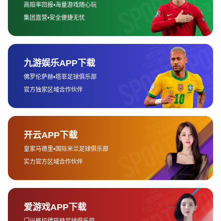
事不仅仅局限于线上，线下的电竞活动和比赛也日益
频繁，举办的大型电竞赛事吸引了大量观众和赞助商
的支持。
马来西亚政府也开始重视电竞产业的发展，已将其纳
入国家发展的重点产业之一。通过政策支持和资金投
入，政府鼓励企业和学校积极参与电竞教育和产业发
展。电竞已不再仅仅是一种娱乐方式，它逐渐成为了
职业化的体育赛事。马来西亚的电竞行业在短短几年
内逐渐发展成了具有规模和影响力的产业，吸引了大
量的投资和观众。
除了政府的支持，马来西亚的电竞俱乐部和组织也在
全球舞台上逐渐展露头角。许多马来西亚本土战队在
国际比赛中取得了优异的成绩，这不仅提高了本国电
竞的影响力，也吸引了更多年轻人加入其中。电竞产
业的崛起，不仅为马来西亚带来了经济利益，也在文