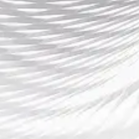
英雄联盟自发布以来，便在全球范围内赢得了极大的
关注。马来西亚作为东南亚的一个重要市场，英雄联
盟在当地的影响力尤为显著。该游戏的竞技性、策略
性以及持续更新的内容，使其成为本地玩家最喜欢的
游戏之一。尤其是对于年轻一代玩家来说，英雄联盟
不仅是休闲娱乐的方式，还是一种社交活动的媒介。
英雄联盟在马来西亚的电竞赛事中占据了核心地位。
许多本地的电竞战队在世界赛中不断突破，推动了马
来西亚电竞文化的发展。特别是在马来西亚举办的英
雄联盟赛事，吸引了大量的观众和参赛者，赛事氛围
热烈，观众参与度极高。游戏中的明星玩家和战队，
已经成为了马来西亚电竞圈的标志性人物。
不仅如此，英雄联盟赛事的举办促进了电竞产业的发
展，并推动了相关周边产业的成长。例如，电竞配
件、游戏硬件的销售在马来西亚市场迅速增长。同