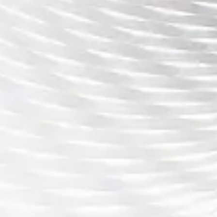
你希望我做这个优化吗？
Prev Post
Next Post
导