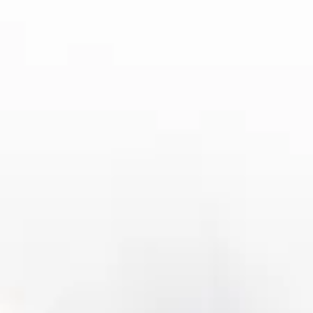
散投资策略。通过科学的资金规划，用户能够在遇到不利
球彩体育强调理性投注和情绪管理，提醒用户避免因连胜
训练和自我评估，用户可以保持稳定的决策心态，从而在
监控用户的投注行为，提示潜在风险。结合数据分析和策
下，有效应对赛事的不确定性，实现稳健盈利。
新、数据分析与统计、投注技巧与策略以及风险控制与心
业且科学的投注指导。平台的多维度信息呈现和系统化策
也为长期盈利奠定了基础。
时数据和策略分析，合理规划资金和投注方式，保持理性
实践，用户能够逐步掌握更高级的投注技巧，从而在复杂