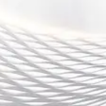
中。球迷不仅是比赛的观看者，更成为比赛内容的参
与者和创造者。
此外，互动功能还通过奖励机制激励用户参与。例
如，球迷在竞猜赛事结果或分享精彩瞬间后，可以获
得积分或虚拟勋章，这些奖励不仅提升了用户活跃
度，也增强了观赛体验的趣味性和参与感。开博体育
通过这种正向反馈机制，使球迷在互动过程中获得成
就感和满足感。
开博体育还支持实时互动分析。用户可以在比赛进行
中进行讨论和预测，同时系统会统计热门观点和趋势
分析，生成实时互动数据报告。这种设计不仅增强了
观赛的即时性，还形成了社区氛围，让球迷能够感受
到与其他观众共同观看和讨论比赛的乐趣。
4、社区交流与粉丝参与