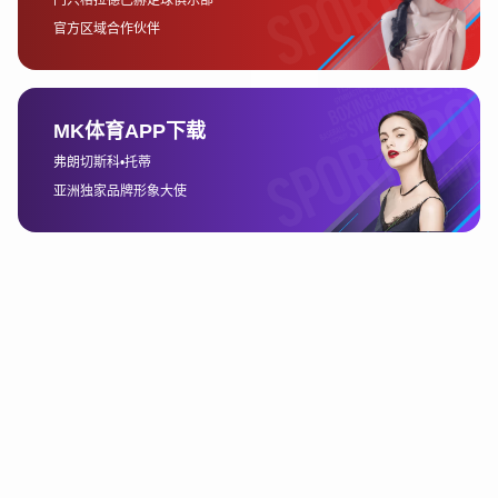
值得一提的是，开博体育的赛事解析还具备个性化推
荐功能。根据球迷关注的球队、球员或赛事类型，系
统会自动筛选和推送最相关的比赛数据和战术分析，
让每一位球迷都能够享受到量身定制的观赛体验。这
种数据驱动的解析方式，使得球迷能够像专业分析师
一样深度理解比赛。
2、精彩瞬间全面盘点
开博体育不仅注重数据分析，更重视赛事精彩瞬间的
回顾。通过高质量的视频剪辑技术，将比赛中的进
球、关键扑救、突破和精彩配合等瞬间进行整合和呈
现。球迷可以随时回顾比赛中最激动人心的片段，无
论是赛后复盘还是赛中追踪，都能轻松获取最佳观看
体验。
cmp冠军