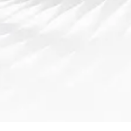
更为立体，进一步提升了用户粘性和平台活力。
总结：