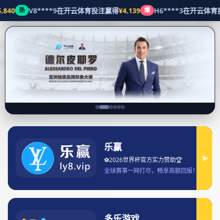
最新动向
首页
最新动向
开博体育全新赛事解析与精彩瞬间
盘点助力球迷互动体验