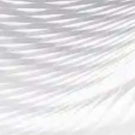
此外，一些体育新闻网站也会通过社交媒体与观众互
动，提供比赛的快速回放。例如，法国体育新闻网站
Le Parisien 和 RMC Sport 会通过其社交媒体账号实
时发布法甲比赛的回放片段，尤其是那些重点赛事，
如巴黎圣日耳曼与马赛的德比战，观众可以第一时间
在这些平台上获取精彩时刻的回放。
4、不同设备观看回放的方
式
观众可以通过多种设备观看法甲比赛回放，这为不同
用户群体提供了更多选择。首先，智能电视是观看法
甲回放的一个重要设备。许多提供法甲回放的流媒体
平台，如 Canal+ 和 DAZN，都支持通过智能电视进
行观看。用户只需要在智能电视上安装相应的应用程
序，登录自己的账户，便可轻松找到并观看比赛回