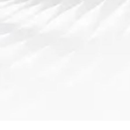
放。智能电视的高清画质和大屏幕优势，使其成为许
多人观看体育赛事回放的首选设备。
除了智能电视，电脑和笔记本电脑也是观看法甲比赛
回放的常用设备。无论是通过浏览器访问流媒体平
台，还是通过安装特定的应用程序，电脑都能提供非
常方便的观看体验。由于屏幕较大，电脑能够呈现更
清晰的画面，同时用户可以随时暂停、快进或回放比
赛，提升了观看的互动性和便捷性。
cmp冠军
对于喜欢使用移动设备的观众，手机和平板电脑也能
轻松观看法甲比赛回放。大多数流媒体平台都提供了
适用于 iOS 和 Android 操作系统的移动应用，观众可
以在任何地方、任何时间通过手机和平板观看回放。
这种便捷性使得观众可以随时随地查看法甲比赛的精
彩回放，尤其适合那些经常外出或忙碌的观众。