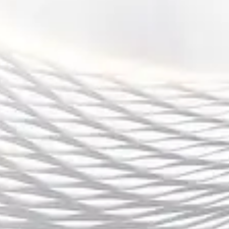
过社交平台发布比赛中的精彩瞬间和关键时刻的回
放。比如，在比赛进行中，Twitter 和 Instagram 等平
台会实时更新比赛进程，并分享进球、助攻等精彩片
段。而赛后，法甲官方社交媒体账号和各大俱乐部的
官方账号通常会发布比赛的精彩集锦或单个进球的回
放。
YouTube 也是观看法甲回放的一个重要平台。许多比
赛的精彩集锦和重要时刻都会在 YouTube 上发布，观
众可以通过订阅法甲官方频道或相关媒体频道，第一
时间获取比赛的回放视频。这些回放视频通常会在比
赛结束后的几小时内上传，内容不仅包括进球，还会
有其他精彩的比赛片段，如门将扑救、关键战术布置
等。