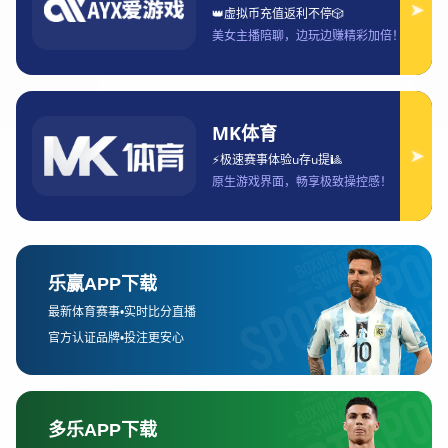
赛结束后及时查看回放，尤其是那些错过比赛的观
众。对于法甲赛事的直播回放，不同的平台和服务商
提供了各具特色的观看方式，既有完整回放，也有精
彩片段和集锦。在本文中，我们将从四个方面详细讨
论法甲比赛是否提供直播回放服务以及如何观看回
放。我们将介绍法甲的直播回放服务的现状、主要平
台的回放观看方式、如何通过社交媒体获取精彩回放
以及不同设备的观看方式。通过这些内容，本文旨在
为读者提供全面的法甲赛事回放信息。
1、法甲比赛的回放服务现状
法甲比赛的回放服务已经有了显著的发展，尤其是在
数字媒体和互联网的推动下，许多平台开始提供直播
后的回放服务。传统电视台虽然能够提供赛事的直
播，但对于回放的服务通常较为有限。而随着
OTT（Over-The-Top）平台的兴起，法甲比赛的回放